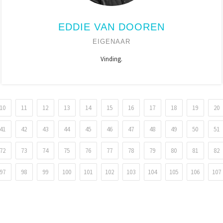
EDDIE VAN DOOREN
EIGENAAR
Vinding.
10
11
12
13
14
15
16
17
18
19
20
41
42
43
44
45
46
47
48
49
50
51
72
73
74
75
76
77
78
79
80
81
82
97
98
99
100
101
102
103
104
105
106
107