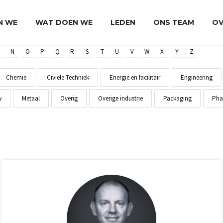
JN WE
WAT DOEN WE
LEDEN
ONS TEAM
OV
N
O
P
Q
R
S
T
U
V
W
X
Y
Z
Chemie
Civiele Techniek
Energie en facilitair
Engineering
w
Metaal
Overig
Overige industrie
Packaging
Pha