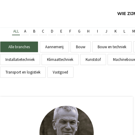
WIE ZI
ALL
A
B
C
D
E
F
G
H
I
J
K
L
M
Alle branches
Aannemerij
Bouw
Bouw en techniek
Installatietechniek
Klimaattechniek
Kunststof
Machinebou
Transport en logistiek
Vastgoed