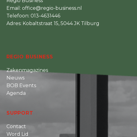
Regio Business
Email:
office@regio-business.nl
Telefoon:
013-4631446
Adres: Kobaltstraat 15, 5044 JK Tilburg
REGIO BUSINESS
Zakenmagazines
Nieuws
BOB Events
Agenda
SUPPORT
Contact
Word Lid