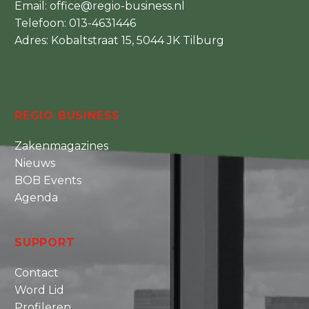
Email:
office@regio-business.nl
Telefoon:
013-4631446
Adres: Kobaltstraat 15, 5044 JK Tilburg
REGIO BUSINESS
Zakenmagazines
Nieuws
BOB Events
Agenda
SUPPORT
Contact
Word Lid
Profileren