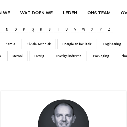
JN WE
WAT DOEN WE
LEDEN
ONS TEAM
OV
N
O
P
Q
R
S
T
U
V
W
X
Y
Z
Chemie
Civiele Techniek
Energie en facilitair
Engineering
w
Metaal
Overig
Overige industrie
Packaging
Pha