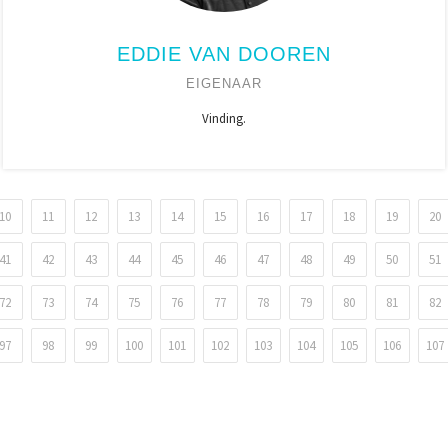
EDDIE VAN DOOREN
EIGENAAR
Vinding.
10
11
12
13
14
15
16
17
18
19
20
41
42
43
44
45
46
47
48
49
50
51
72
73
74
75
76
77
78
79
80
81
82
97
98
99
100
101
102
103
104
105
106
107