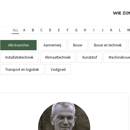
WIE ZI
ALL
A
B
C
D
E
F
G
H
I
J
K
L
M
Alle branches
Aannemerij
Bouw
Bouw en techniek
Installatietechniek
Klimaattechniek
Kunststof
Machinebou
Transport en logistiek
Vastgoed