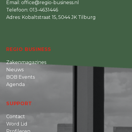
Email:
office@regio-business.nl
Telefoon:
013-4631446
Adres: Kobaltstraat 15, 5044 JK Tilburg
REGIO BUSINESS
Zakenmagazines
Nieuws
BOB Events
Agenda
SUPPORT
Contact
Word Lid
Profileren