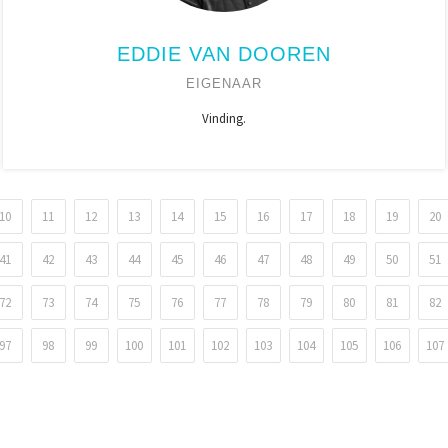
EDDIE VAN DOOREN
EIGENAAR
Vinding.
10
11
12
13
14
15
16
17
18
19
20
41
42
43
44
45
46
47
48
49
50
51
72
73
74
75
76
77
78
79
80
81
82
97
98
99
100
101
102
103
104
105
106
107