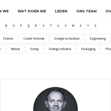
JN WE
WAT DOEN WE
LEDEN
ONS TEAM
OV
N
O
P
Q
R
S
T
U
V
W
X
Y
Z
Chemie
Civiele Techniek
Energie en facilitair
Engineering
w
Metaal
Overig
Overige industrie
Packaging
Pha