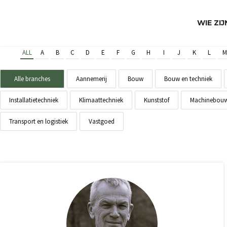
WIE ZI
ALL
A
B
C
D
E
F
G
H
I
J
K
L
M
Alle branches
Aannemerij
Bouw
Bouw en techniek
Installatietechniek
Klimaattechniek
Kunststof
Machinebou
Transport en logistiek
Vastgoed