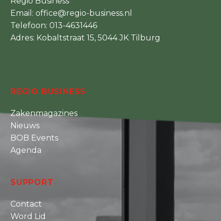
Regio Business
Email:
office@regio-business.nl
Telefoon:
013-4631446
Adres: Kobaltstraat 15, 5044 JK Tilburg
REGIO BUSINESS
Zakenmagazines
Nieuws
BOB Events
Agenda
SUPPORT
Contact
Word Lid