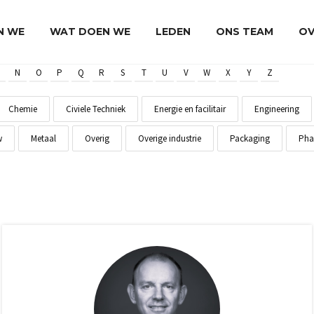
JN WE
WAT DOEN WE
LEDEN
ONS TEAM
OV
N
O
P
Q
R
S
T
U
V
W
X
Y
Z
Chemie
Civiele Techniek
Energie en facilitair
Engineering
w
Metaal
Overig
Overige industrie
Packaging
Pha