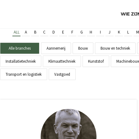
WIE ZI
ALL
A
B
C
D
E
F
G
H
I
J
K
L
M
Alle branches
Aannemerij
Bouw
Bouw en techniek
Installatietechniek
Klimaattechniek
Kunststof
Machinebou
Transport en logistiek
Vastgoed