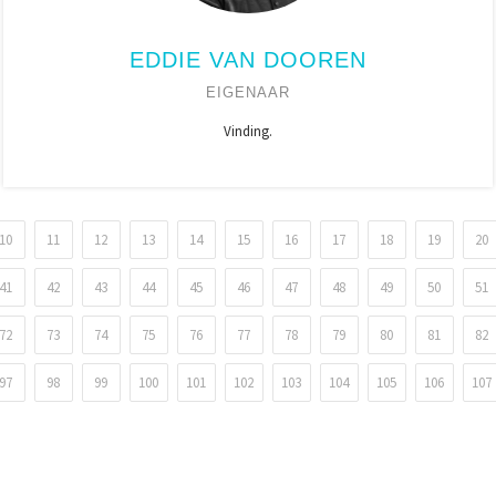
EDDIE VAN DOOREN
EIGENAAR
Vinding.
10
11
12
13
14
15
16
17
18
19
20
41
42
43
44
45
46
47
48
49
50
51
72
73
74
75
76
77
78
79
80
81
82
97
98
99
100
101
102
103
104
105
106
107