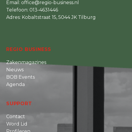
Email:
office@regio-business.nl
Telefoon:
013-4631446
Adres: Kobaltstraat 15, 5044 JK Tilburg
REGIO BUSINESS
Zakenmagazines
Nieuws
BOB Events
Agenda
SUPPORT
Contact
Word Lid
Profileren