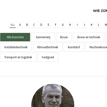
WIE ZI
ALL
A
B
C
D
E
F
G
H
I
J
K
L
M
Alle branches
Aannemerij
Bouw
Bouw en techniek
Installatietechniek
Klimaattechniek
Kunststof
Machinebou
Transport en logistiek
Vastgoed