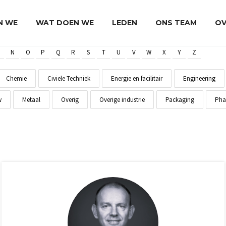
JN WE
WAT DOEN WE
LEDEN
ONS TEAM
OV
N
O
P
Q
R
S
T
U
V
W
X
Y
Z
Chemie
Civiele Techniek
Energie en facilitair
Engineering
w
Metaal
Overig
Overige industrie
Packaging
Pha