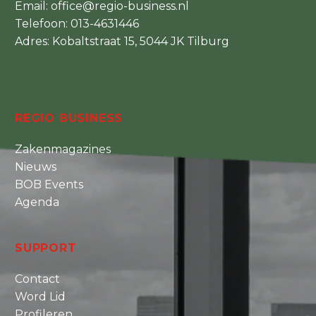
Email:
office@regio-business.nl
Telefoon:
013-4631446
Adres: Kobaltstraat 15, 5044 JK Tilburg
REGIO BUSINESS
Zakenmagazines
Nieuws
BOB Events
Agenda
SUPPORT
Contact
Word Lid
Profileren