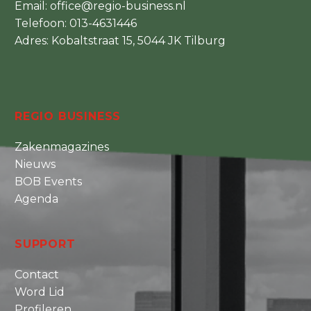
Email:
office@regio-business.nl
Telefoon:
013-4631446
Adres: Kobaltstraat 15, 5044 JK Tilburg
REGIO BUSINESS
Zakenmagazines
Nieuws
BOB Events
Agenda
SUPPORT
Contact
Word Lid
Profileren