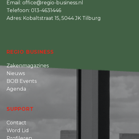
Email:
office@regio-business.nl
Telefoon:
013-4631446
Adres: Kobaltstraat 15, 5044 JK Tilburg
REGIO BUSINESS
Zakenmagazines
Nieuws
BOB Events
Agenda
SUPPORT
Contact
Word Lid
Profileren