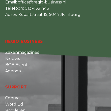
Email:
office@regio-business.nl
Telefoon:
013-4631446
Adres: Kobaltstraat 15, 5044 JK Tilburg
REGIO BUSINESS
Zakenmagazines
Nieuws
BOB Events
Agenda
SUPPORT
Contact
Word Lid
Profileren