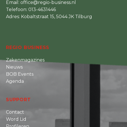
Email:
office@regio-business.nl
Telefoon:
013-4631446
Adres: Kobaltstraat 15, 5044 JK Tilburg
REGIO BUSINESS
Zakenmagazines
Nieuws
BOB Events
Agenda
SUPPORT
Contact
Word Lid
Profileren