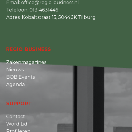
Email:
office@regio-business.nl
Telefoon:
013-4631446
Adres: Kobaltstraat 15, 5044 JK Tilburg
REGIO BUSINESS
Zakenmagazines
Nieuws
BOB Events
Agenda
SUPPORT
Contact
Word Lid
Profileren