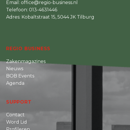
Email:
office@regio-business.nl
Telefoon:
013-4631446
Adres: Kobaltstraat 15, 5044 JK Tilburg
REGIO BUSINESS
Zakenmagazines
Nieuws
BOB Events
Agenda
SUPPORT
Contact
Word Lid
Profileren