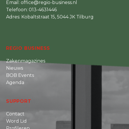
Email:
office@regio-business.nl
Telefoon:
013-4631446
Adres: Kobaltstraat 15, 5044 JK Tilburg
REGIO BUSINESS
Zakenmagazines
Nieuws
BOB Events
Agenda
SUPPORT
Contact
Word Lid
Profileren