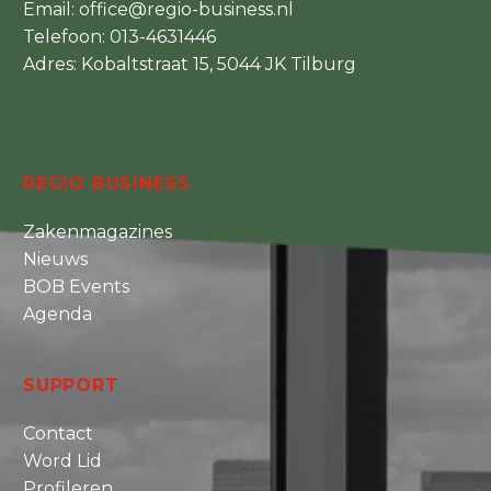
Email:
office@regio-business.nl
Telefoon:
013-4631446
Adres: Kobaltstraat 15, 5044 JK Tilburg
REGIO BUSINESS
Zakenmagazines
Nieuws
BOB Events
Agenda
SUPPORT
Contact
Word Lid
Profileren