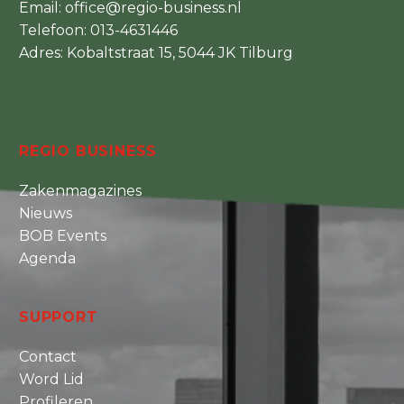
Email:
office@regio-business.nl
Telefoon:
013-4631446
Adres: Kobaltstraat 15, 5044 JK Tilburg
REGIO BUSINESS
Zakenmagazines
Nieuws
BOB Events
Agenda
SUPPORT
Contact
Word Lid
Profileren