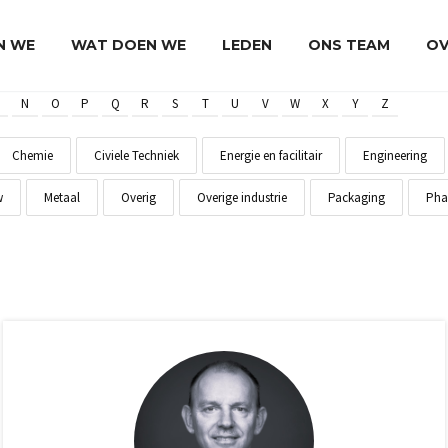
JN WE
WAT DOEN WE
LEDEN
ONS TEAM
OV
N
O
P
Q
R
S
T
U
V
W
X
Y
Z
Chemie
Civiele Techniek
Energie en facilitair
Engineering
w
Metaal
Overig
Overige industrie
Packaging
Pha