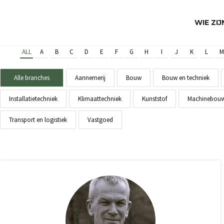
WIE ZI
ALL
A
B
C
D
E
F
G
H
I
J
K
L
M
Alle branches
Aannemerij
Bouw
Bouw en techniek
Installatietechniek
Klimaattechniek
Kunststof
Machinebou
Transport en logistiek
Vastgoed