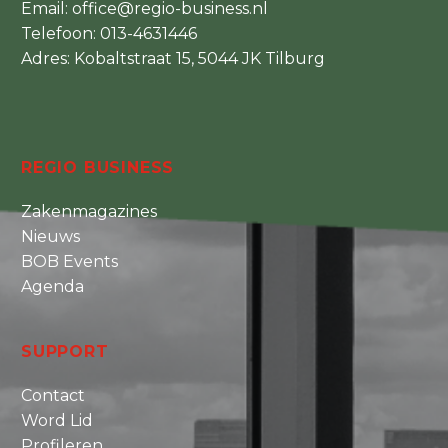
Email:
office@regio-business.nl
Telefoon:
013-4631446
Adres: Kobaltstraat 15, 5044 JK Tilburg
REGIO BUSINESS
Zakenmagazines
Nieuws
BOB Events
Agenda
SUPPORT
Contact
Word Lid
Profileren