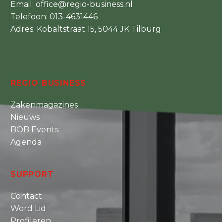
Email:
office@regio-business.nl
Telefoon:
013-4631446
Adres: Kobaltstraat 15, 5044 JK Tilburg
REGIO BUSINESS
Zakenmagazines
Nieuws
BOB Events
Agenda
SUPPORT
Contact
Word Lid
Profileren