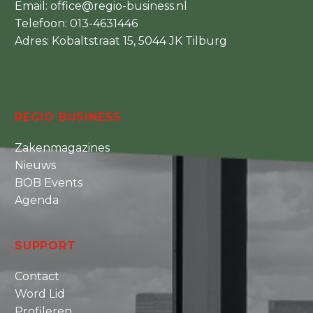
Email:
office@regio-business.nl
Telefoon:
013-4631446
Adres: Kobaltstraat 15, 5044 JK Tilburg
REGIO BUSINESS
Zakenmagazines
Nieuws
BOB Events
Agenda
SUPPORT
Contact
Word Lid
Profileren