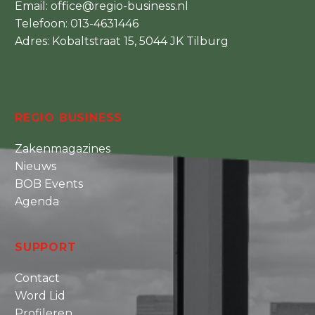
Email:
office@regio-business.nl
Telefoon:
013-4631446
Adres: Kobaltstraat 15, 5044 JK Tilburg
REGIO BUSINESS
Zakenmagazines
Nieuws
BOB Events
Agenda
SUPPORT
Contact
Word Lid
Profileren