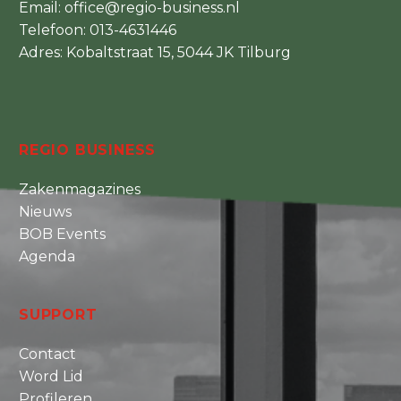
Email:
office@regio-business.nl
Telefoon:
013-4631446
Adres: Kobaltstraat 15, 5044 JK Tilburg
REGIO BUSINESS
Zakenmagazines
Nieuws
BOB Events
Agenda
SUPPORT
Contact
Word Lid
Profileren