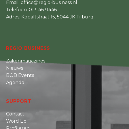
Email:
office@regio-business.nl
Telefoon:
013-4631446
Adres: Kobaltstraat 15, 5044 JK Tilburg
REGIO BUSINESS
Zakenmagazines
Nieuws
BOB Events
Agenda
SUPPORT
Contact
Word Lid
Profileren