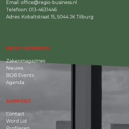
Email:
office@regio-business.nl
Telefoon:
013-4631446
Adres: Kobaltstraat 15, 5044 JK Tilburg
REGIO BUSINESS
Zakenmagazines
Nieuws
BOB Events
Agenda
SUPPORT
Contact
Word Lid
Profileren