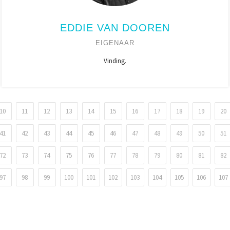
EDDIE VAN DOOREN
EIGENAAR
Vinding.
10
11
12
13
14
15
16
17
18
19
20
41
42
43
44
45
46
47
48
49
50
51
72
73
74
75
76
77
78
79
80
81
82
97
98
99
100
101
102
103
104
105
106
107