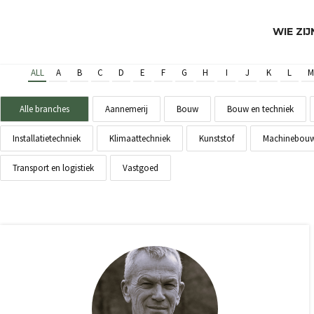
WIE ZI
ALL
A
B
C
D
E
F
G
H
I
J
K
L
M
Alle branches
Aannemerij
Bouw
Bouw en techniek
Installatietechniek
Klimaattechniek
Kunststof
Machinebou
Transport en logistiek
Vastgoed