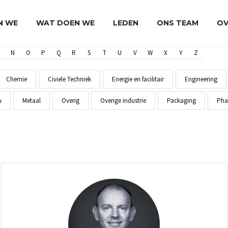
JN WE
WAT DOEN WE
LEDEN
ONS TEAM
OV
N
O
P
Q
R
S
T
U
V
W
X
Y
Z
Chemie
Civiele Techniek
Energie en facilitair
Engineering
w
Metaal
Overig
Overige industrie
Packaging
Pha