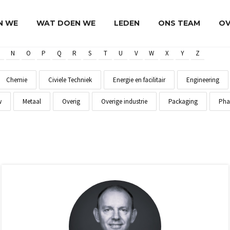
JN WE
WAT DOEN WE
LEDEN
ONS TEAM
OV
N
O
P
Q
R
S
T
U
V
W
X
Y
Z
Chemie
Civiele Techniek
Energie en facilitair
Engineering
w
Metaal
Overig
Overige industrie
Packaging
Pha