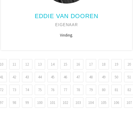
EDDIE VAN DOOREN
EIGENAAR
Vinding.
10
11
12
13
14
15
16
17
18
19
20
41
42
43
44
45
46
47
48
49
50
51
72
73
74
75
76
77
78
79
80
81
82
97
98
99
100
101
102
103
104
105
106
107