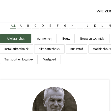
WIE ZI
ALL
A
B
C
D
E
F
G
H
I
J
K
L
M
Alle branches
Aannemerij
Bouw
Bouw en techniek
Installatietechniek
Klimaattechniek
Kunststof
Machinebou
Transport en logistiek
Vastgoed