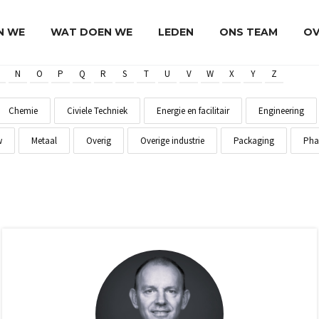
JN WE
WAT DOEN WE
LEDEN
ONS TEAM
OV
N
O
P
Q
R
S
T
U
V
W
X
Y
Z
Chemie
Civiele Techniek
Energie en facilitair
Engineering
w
Metaal
Overig
Overige industrie
Packaging
Pha