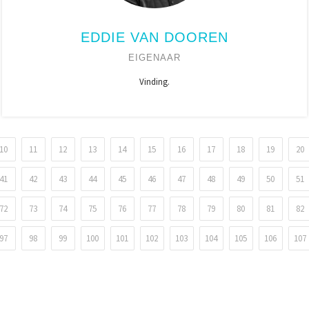
EDDIE VAN DOOREN
EIGENAAR
Vinding.
10
11
12
13
14
15
16
17
18
19
20
41
42
43
44
45
46
47
48
49
50
51
72
73
74
75
76
77
78
79
80
81
82
97
98
99
100
101
102
103
104
105
106
107