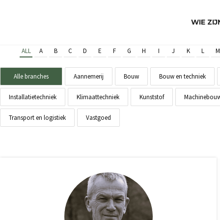
WIE ZI
ALL
A
B
C
D
E
F
G
H
I
J
K
L
M
Alle branches
Aannemerij
Bouw
Bouw en techniek
Installatietechniek
Klimaattechniek
Kunststof
Machinebou
Transport en logistiek
Vastgoed