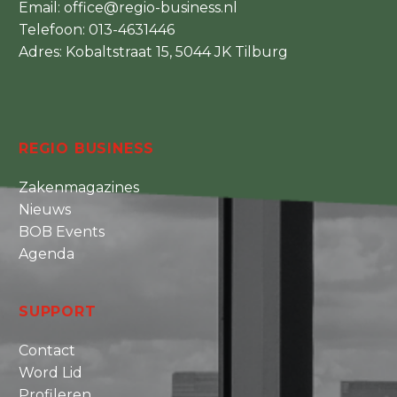
Email:
office@regio-business.nl
Telefoon:
013-4631446
Adres: Kobaltstraat 15, 5044 JK Tilburg
REGIO BUSINESS
Zakenmagazines
Nieuws
BOB Events
Agenda
SUPPORT
Contact
Word Lid
Profileren