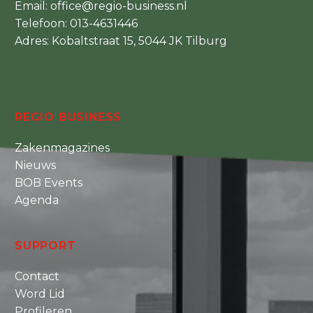
Email:
office@regio-business.nl
Telefoon:
013-4631446
Adres: Kobaltstraat 15, 5044 JK Tilburg
REGIO BUSINESS
Zakenmagazines
Nieuws
BOB Events
Agenda
SUPPORT
Contact
Word Lid
Profileren