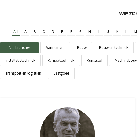
WIE ZI
ALL
A
B
C
D
E
F
G
H
I
J
K
L
M
Alle branches
Aannemerij
Bouw
Bouw en techniek
Installatietechniek
Klimaattechniek
Kunststof
Machinebou
Transport en logistiek
Vastgoed