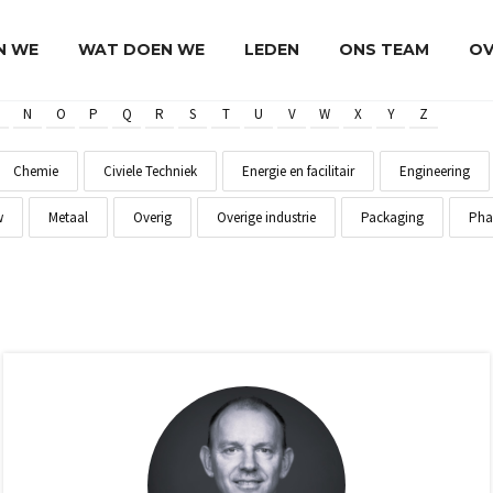
JN WE
WAT DOEN WE
LEDEN
ONS TEAM
OV
N
O
P
Q
R
S
T
U
V
W
X
Y
Z
Chemie
Civiele Techniek
Energie en facilitair
Engineering
w
Metaal
Overig
Overige industrie
Packaging
Pha