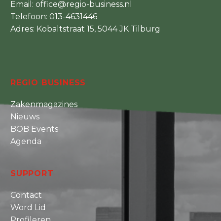
Email:
office@regio-business.nl
Telefoon:
013-4631446
Adres: Kobaltstraat 15, 5044 JK Tilburg
REGIO BUSINESS
Zakenmagazines
Nieuws
BOB Events
Agenda
SUPPORT
Contact
Word Lid
Profileren