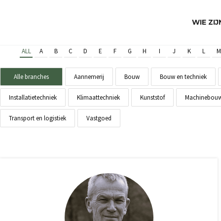
WIE ZI
ALL
A
B
C
D
E
F
G
H
I
J
K
L
M
Alle branches
Aannemerij
Bouw
Bouw en techniek
Installatietechniek
Klimaattechniek
Kunststof
Machinebou
Transport en logistiek
Vastgoed