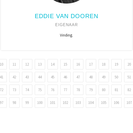
EDDIE VAN DOOREN
EIGENAAR
Vinding.
10
11
12
13
14
15
16
17
18
19
20
41
42
43
44
45
46
47
48
49
50
51
72
73
74
75
76
77
78
79
80
81
82
97
98
99
100
101
102
103
104
105
106
107