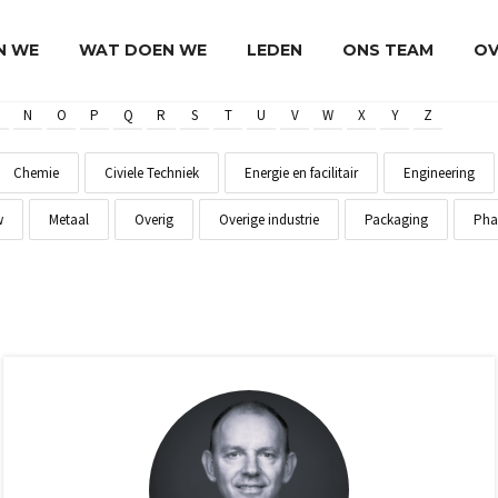
JN WE
WAT DOEN WE
LEDEN
ONS TEAM
OV
N
O
P
Q
R
S
T
U
V
W
X
Y
Z
Chemie
Civiele Techniek
Energie en facilitair
Engineering
w
Metaal
Overig
Overige industrie
Packaging
Pha