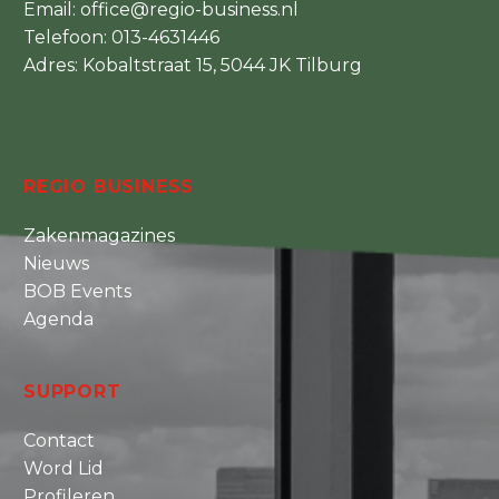
Email:
office@regio-business.nl
Telefoon:
013-4631446
Adres: Kobaltstraat 15, 5044 JK Tilburg
REGIO BUSINESS
Zakenmagazines
Nieuws
BOB Events
Agenda
SUPPORT
Contact
Word Lid
Profileren