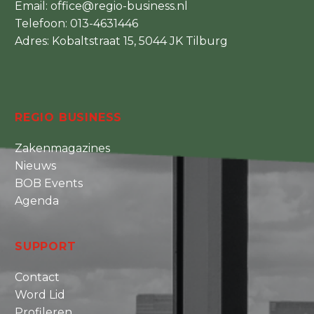
Email:
office@regio-business.nl
Telefoon:
013-4631446
Adres: Kobaltstraat 15, 5044 JK Tilburg
REGIO BUSINESS
Zakenmagazines
Nieuws
BOB Events
Agenda
SUPPORT
Contact
Word Lid
Profileren