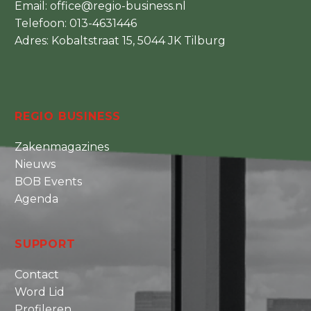
Email:
office@regio-business.nl
Telefoon:
013-4631446
Adres: Kobaltstraat 15, 5044 JK Tilburg
REGIO BUSINESS
Zakenmagazines
Nieuws
BOB Events
Agenda
SUPPORT
Contact
Word Lid
Profileren