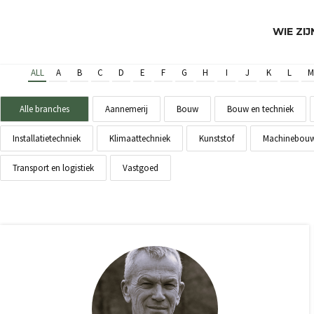
WIE ZI
ALL
A
B
C
D
E
F
G
H
I
J
K
L
M
Alle branches
Aannemerij
Bouw
Bouw en techniek
Installatietechniek
Klimaattechniek
Kunststof
Machinebou
Transport en logistiek
Vastgoed