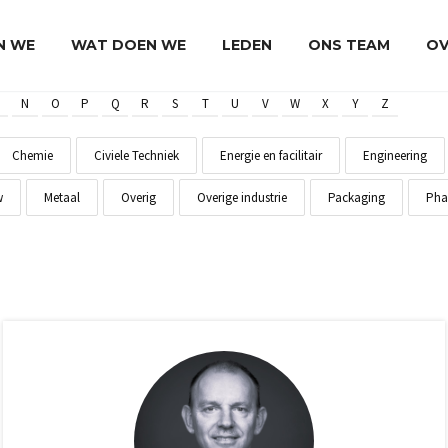
JN WE
WAT DOEN WE
LEDEN
ONS TEAM
OV
N
O
P
Q
R
S
T
U
V
W
X
Y
Z
Chemie
Civiele Techniek
Energie en facilitair
Engineering
w
Metaal
Overig
Overige industrie
Packaging
Pha