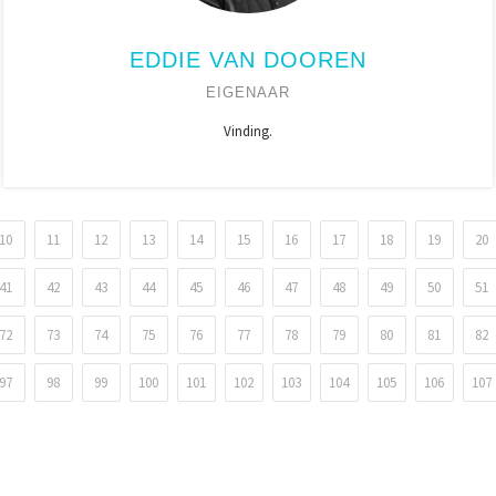
EDDIE VAN DOOREN
EIGENAAR
Vinding.
10
11
12
13
14
15
16
17
18
19
20
41
42
43
44
45
46
47
48
49
50
51
72
73
74
75
76
77
78
79
80
81
82
97
98
99
100
101
102
103
104
105
106
107