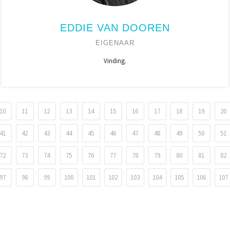
EDDIE VAN DOOREN
EIGENAAR
Vinding.
10
11
12
13
14
15
16
17
18
19
20
41
42
43
44
45
46
47
48
49
50
51
72
73
74
75
76
77
78
79
80
81
82
97
98
99
100
101
102
103
104
105
106
107