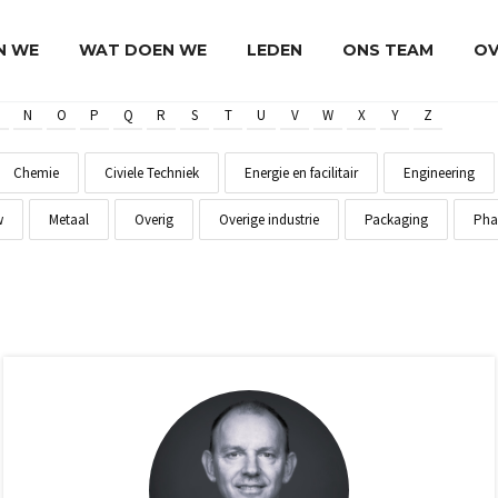
JN WE
WAT DOEN WE
LEDEN
ONS TEAM
OV
N
O
P
Q
R
S
T
U
V
W
X
Y
Z
Chemie
Civiele Techniek
Energie en facilitair
Engineering
w
Metaal
Overig
Overige industrie
Packaging
Pha