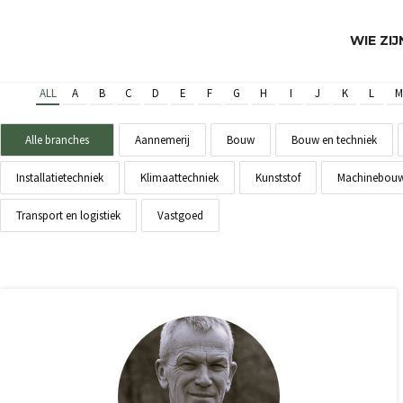
WIE ZI
ALL
A
B
C
D
E
F
G
H
I
J
K
L
M
Alle branches
Aannemerij
Bouw
Bouw en techniek
Installatietechniek
Klimaattechniek
Kunststof
Machinebou
Transport en logistiek
Vastgoed