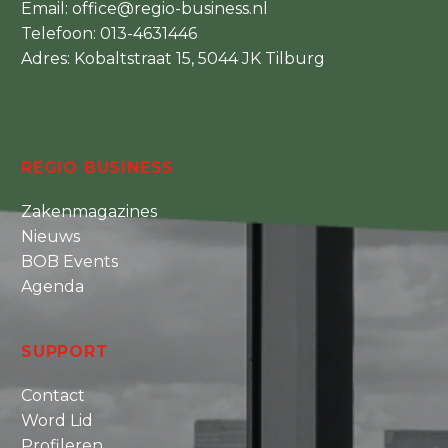
Email:
office@regio-business.nl
Telefoon:
013-4631446
Adres: Kobaltstraat 15, 5044 JK Tilburg
REGIO BUSINESS
Zakenmagazines
Nieuws
BOB Events
Agenda
SUPPORT
Contact
Word Lid
Profileren