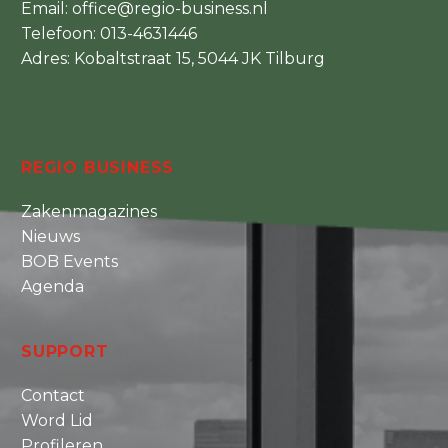
Email:
office@regio-business.nl
Telefoon:
013-4631446
Adres: Kobaltstraat 15, 5044 JK Tilburg
REGIO BUSINESS
Zakenmagazines
Nieuws
BOB Events
Agenda
SUPPORT
Contact
Word Lid
Profileren