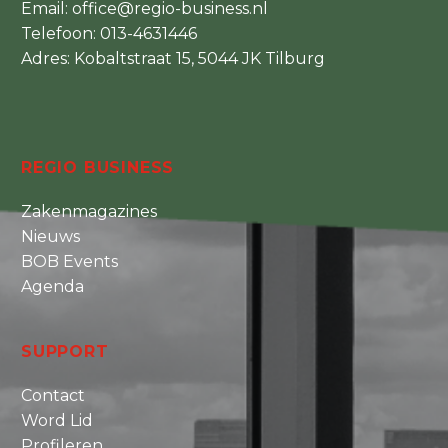
Email:
office@regio-business.nl
Telefoon:
013-4631446
Adres: Kobaltstraat 15, 5044 JK Tilburg
REGIO BUSINESS
Zakenmagazines
Nieuws
BOB Events
Agenda
SUPPORT
Contact
Word Lid
Profileren