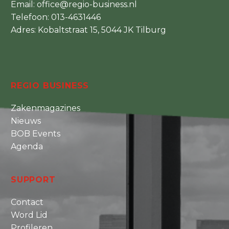
Email:
office@regio-business.nl
Telefoon:
013-4631446
Adres: Kobaltstraat 15, 5044 JK Tilburg
REGIO BUSINESS
Zakenmagazines
Nieuws
BOB Events
Agenda
SUPPORT
Contact
Word Lid
Profileren