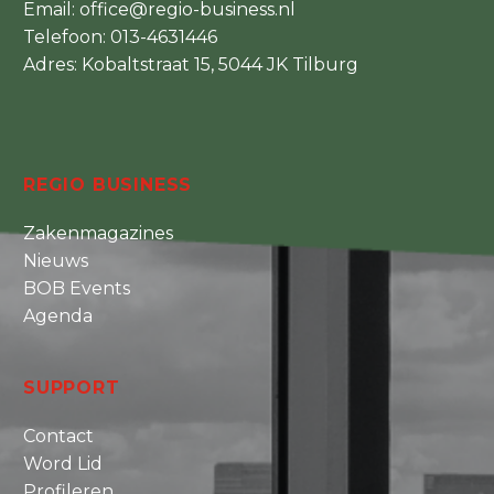
Email:
office@regio-business.nl
Telefoon:
013-4631446
Adres: Kobaltstraat 15, 5044 JK Tilburg
REGIO BUSINESS
Zakenmagazines
Nieuws
BOB Events
Agenda
SUPPORT
Contact
Word Lid
Profileren